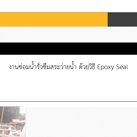
งานซ่อมน้ำรั่วซึมสระว่ายน้ำ ด้วยวิธี Epoxy Seal